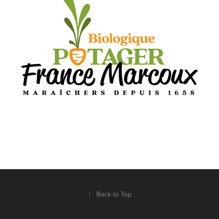
↑
Back to Top